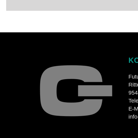
K
Fut
Rit
954
Tel
E-M
inf