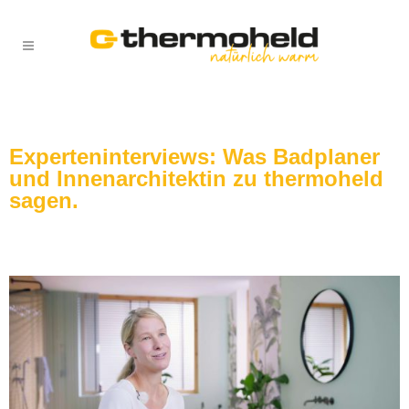
Experteninterviews: Was Badplaner
und Innenarchitektin zu thermoheld
sagen.